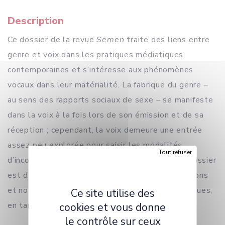
Description
Ce dossier de la revue
Semen
traite des liens entre
genre et voix dans les pratiques médiatiques
contemporaines et s’intéresse aux phénomènes
vocaux dans leur matérialité. La fabrique du genre –
au sens des rapports sociaux de sexe – se manifeste
dans la voix à la fois lors de son émission et de sa
réception ; cependant, la voix demeure une entrée
assez peu explorée pour saisir les modalités
Tout refuser
d’incorporation du genre. Ainsi, l’objectif de ce dossier
est d’étudier la voix, dans ses diverses expressions
et notamment dans ses manifestations médiatiques,
Ce site utilise des
en tant que technologie de pouvoir.
cookies et vous donne
le contrôle sur ceux