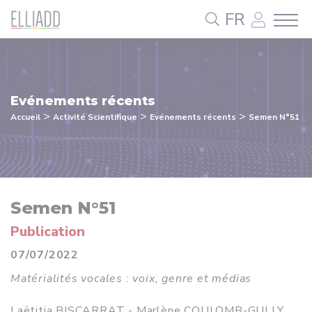
Panneau de gestion des cookies
FR
Evénements récents
>
>
>
Accueil
Activité Scientifique
Evénements récents
Semen N°51
Semen N°51
Publication
07/07/2022
Matérialités vocales : voix, genre et médias
Laëtitia BISCARRAT - Marlène COULOMB-GULLY