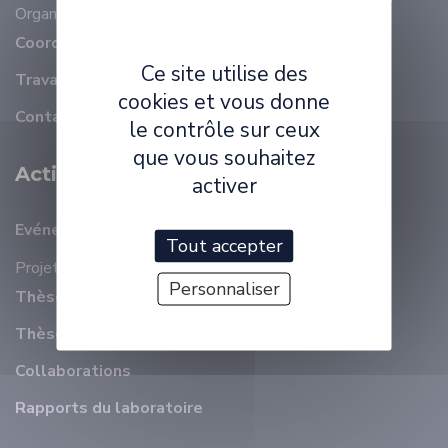
Organisation
Membres
Coordonnées
Ce site utilise des
Travailler à ELLIADD
cookies et vous donne
Contact
le contrôle sur ceux
que vous souhaitez
Activité Scientifique
activer
Evénements récents
Tout accepter
Projets
Personnaliser
Thèses en cours
Thèses soutenues
Collaborations
Rapports du laboratoire