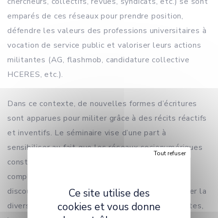
chercheurs, collectifs, revues, syndicats, etc.) se sont
emparés de ces réseaux pour prendre position,
défendre les valeurs des professions universitaires à
vocation de service public et valoriser leurs actions
militantes (AG, flashmob, candidature collective
HCERES, etc.).
Dans ce contexte, de nouvelles formes d’écritures
sont apparues pour militer grâce à des récits réactifs
et inventifs. Le séminaire vise d’une part à
sensibiliser au fait que les réseaux socionumériques
Tout refuser
constituent des dispositifs sociotechniques
complexes et composites au sein desquels les
discours circulent. D’autre part, il invite à observer la
Ce site utilise des
cookies et vous donne
diversité des matérialités sémiodiscursives (textes,