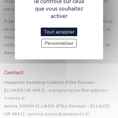
le contrôle sur ceux
images, sons, etc.) présentes dans les publications
que vous souhaitez
partagées.
activer
À partir de l’analyse d’un corpus de tweets constitué
en contexte de mobilisation contre la LPPR/LPR, la
Tout accepter
discussion soulèvera plusieurs questionnements
Personnaliser
méthodologiques et éthiques propres à l’analyse du
discours numérique.
Contact
Margareta Kastberg SJöblom (Pôle Discours -
ELLIADD UR 4661) :
margareta.kastberg@univ-
fcomte.fr
Justine SIMON ELLIADD (Pôle Discours - ELLIADD
UR 4661) :
justine.simon@dynamots.fr