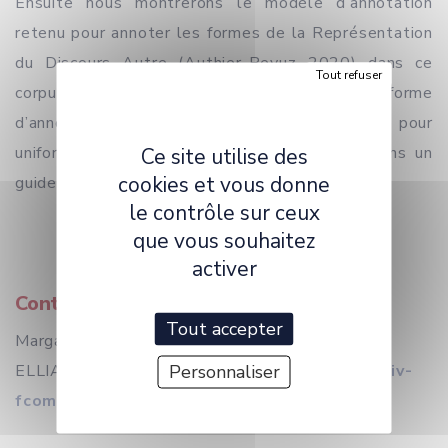
Ensuite nous montrerons le modèle d’annotation
retenu pour annoter les formes de la Représentation
du Discours Autre (Authier-Revuz 2020) dans ce
Tout refuser
corpus de copies d’examen en utilisant la plate-forme
d’annotation collaborative Inception. Les choix pour
uniformiser la démarche et qui résulteront dans un
Ce site utilise des
cookies et vous donne
guide d’annotation seront également explicités.
le contrôle sur ceux
que vous souhaitez
activer
Contact
Tout accepter
Margareta Kastberg SJöblom (Pôle Discours -
Personnaliser
ELLIADD UR 4661) :
margareta.kastberg@univ-
fcomte.fr