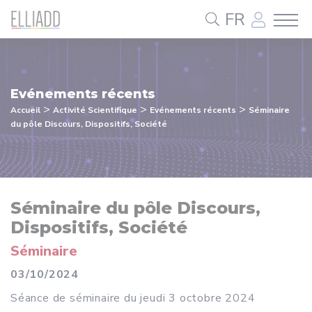
Panneau de gestion des cookies
FR
Evénements récents
>
>
>
Accueil
Activité Scientifique
Evénements récents
Séminaire
du pôle Discours, Dispositifs, Société
Séminaire du pôle Discours,
Dispositifs, Société
Séminaire
03/10/2024
Séance de séminaire du
jeudi
3 octobre 2024