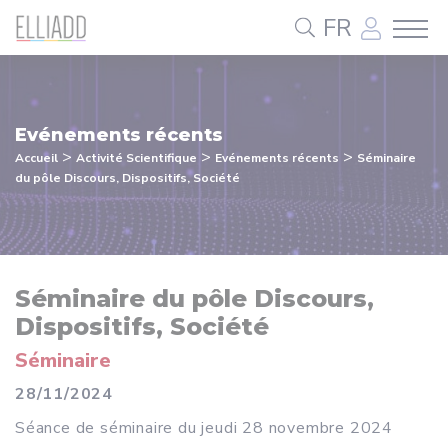
Panneau de gestion des cookies
FR
Evénements récents
>
>
>
Accueil
Activité Scientifique
Evénements récents
Séminaire
du pôle Discours, Dispositifs, Société
Séminaire du pôle Discours,
Dispositifs, Société
Séminaire
28/11/2024
Séance de séminaire du
jeudi
28 novembre 2024