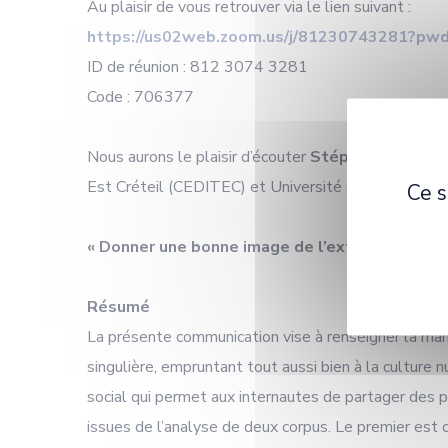
Au plaisir de vous retrouver via le lien suivant :
https://us02web.zoom.us/j/81230743281?
ID de réunion : 812 3074 3281
Code : 706377
Nous aurons le plaisir d’écouter
Stéphanie Wojcik
Est Créteil (CEDITEC) et Université de Lorraine (C
Ce s
« Donner une bonne image de l’extrême droite
Résumé
La présente communication vise à renseigner la man
singulière, empruntant tout aussi bien à la culture
social qui permet aux internautes de partager des 
issues de l’analyse de deux corpus. Le premier est