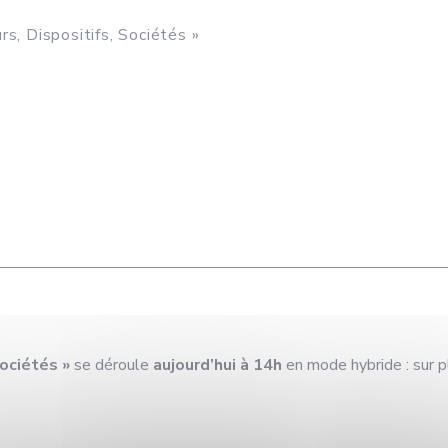
s, Dispositifs, Sociétés »
Sociétés »
se déroule
aujourd’hui
à 14h
en mode hybride : sur 