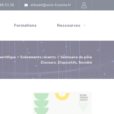
66 51 36
elliadd@univ-fcomte.fr
Formations
Ressources
>
>
ientifique
Evénements récents
Séminaire du pôle
Discours, Dispositifs, Société