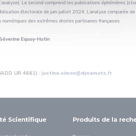
l’analyse). Le second comprend les publications éphémères (stori
isation électorale de juin-
juillet 2024
. L’analyse comparée de
es numériques des extrêmes droites partisanes françaises.
Séverine Equoy-Hutin
LIADD UR 4661) :
justine.simon@dynamots.fr
ité Scientifique
Produits de la rech