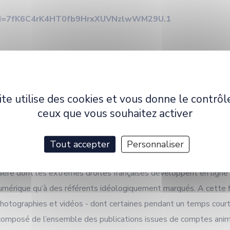
pwd=7fK6C4rK4HT0fb9HrxXUVNzlwWM29U.1
 et Gaël Stephan
, Maîtres de conférences en Sciences de l’inf
REM), avec une communication intitulée :
ite utilise des cookies et vous donne le contrôl
ceux que vous souhaitez activer
 en ligne ? Les emplois d’Instagram par les militants Re
Tout accepter
Personnaliser
ière dont les extrêmes droites françaises développent en ligne
 numérique qu’à des référents idéologiquement marqués. A cette 
photographies et vidéos - dont certaines pendant un temps court 
 composé de l’ensemble des publications issues de comptes anim