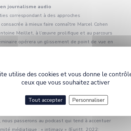
 en journalisme audio
arties correspondant à des approches
 consacrée à mieux faire connaître Marcel Cohen
ntoine Meillet, à l’œuvre prolifique et au parcours
éminaire opérera un glissement de point de vue en
us apporter le genre biographique pour comprendre
crié et relégué au rang de la littérature de
tionné quant à sa portée sociologique, le genre
ite utilise des cookies et vous donne le contrôl
façon d’appréhender une œuvre scientifique.
ceux que vous souhaitez activer
ive de l’analyse du discours et de la linguistique
iscursive de la proximité dans les productions
Tout accepter
Personnaliser
odcast. Nous observerons initialement le
repose traditionnellement sur le contenu informatif
, nous passerons au podcast qui tend à accentuer
mité médiatique : « intimacy » (Euritt, 2022;