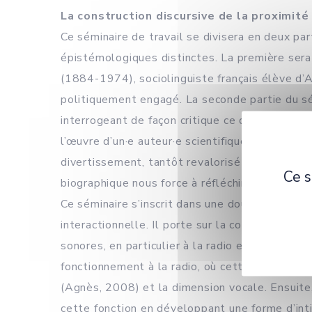
La construction discursive de la proximité
Ce séminaire de travail se divisera en deux p
épistémologiques distinctes. La première sera
(1884-1974), sociolinguiste français élève d’A
politiquement engagé. La seconde partie du s
interrogeant de façon critique ce que peut no
l’œuvre d’un·e auteur·e scientifique : tantôt dé
divertissement, tantôt revalorisé ou bien ques
Ce s
biographique nous force à réfléchir sur notre 
Ce séminaire s’inscrit dans une double perspect
interactionnelle. Il porte sur la construction d
sonores, en particulier à la radio et dans le p
fonctionnement à la radio, où cette proximité 
(Agnès, 2008) et la dimension vocale. Ensuite
cette fonction en développant une forme d’inti