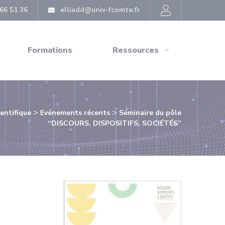
66 51 36
elliadd@univ-fcomte.fr
Formations
Ressources
>
>
ientifique
Evénements récents
Séminaire du pôle
“DISCOURS, DISPOSITIFS, SOCIÉTÉS”