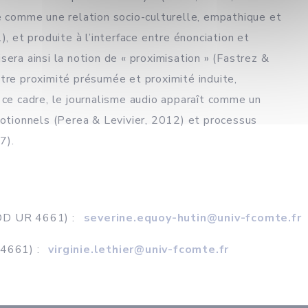
ée comme une relation socio-culturelle, empathique et
), et produite à l’interface entre énonciation et
era ainsi la notion de « proximisation » (Fastrez &
tre proximité présumée et proximité induite,
 ce cadre, le journalisme audio apparaît comme un
motionnels (Perea & Levivier, 2012) et processus
7).
ADD UR 4661) :
severine.equoy-hutin@univ-fcomte.fr
 4661) :
virginie.lethier@univ-fcomte.fr