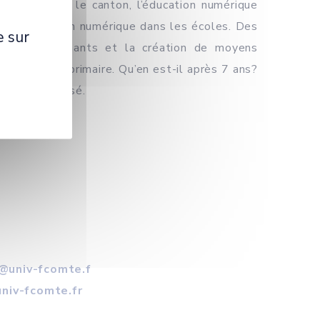
ucation dans le canton, l’éducation numérique
ur l’éducation numérique dans les écoles. Des
e sur
on des enseignants et la création de moyens
ès l’école primaire. Qu’en est-il après 7 ans?
ous est proposé.
y@univ-fcomte.f
univ-fcomte.fr