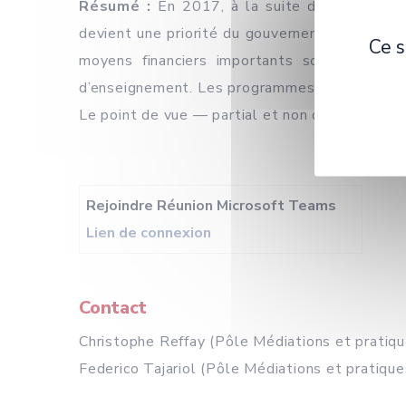
Résumé :
En 2017, à la suite d’un changemen
devient une priorité du gouvernement. Le pro
Ce s
moyens financiers importants sont investis
d’enseignement. Les programmes sont révisés p
Le point de vue — partial et non officiel — d
Rejoindre Réunion Microsoft Teams
Lien de connexion
Contact
Christophe Reffay (Pôle Médiations et prati
Federico Tajariol (Pôle Médiations et pratiq