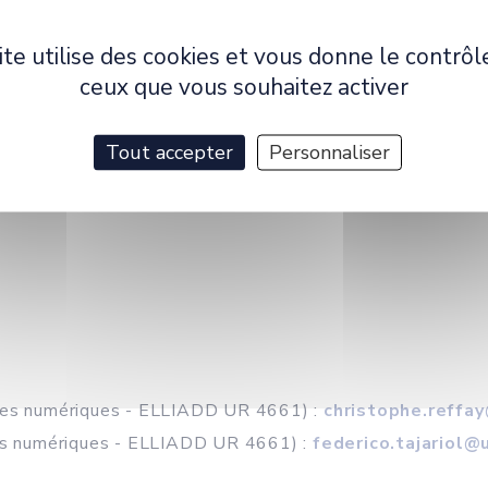
t politique et l’arrivée d’une nouvelle ministre de l’éd
jet EduNum est lancé pour mettre en place une réforme s
ite utilise des cookies et vous donne le contrôl
 pour les infrastructures, mais aussi pour la formati
ceux que vous souhaitez activer
our intégrer un enseignement de la science informatique d
’un formateur d’enseignants impliqué dans cette réforme v
Tout accepter
Personnaliser
ques numériques - ELLIADD UR 4661) :
christophe.reffa
ues numériques - ELLIADD UR 4661) :
federico.tajariol@