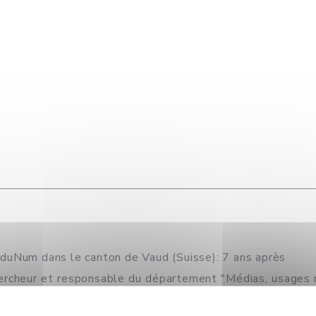
duNum dans le canton de Vaud (Suisse): 7 ans après
ercheur et responsable du département "Médias, usages n