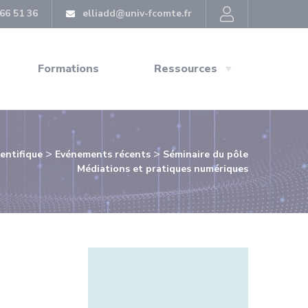
66 51 36
elliadd@univ-fcomte.fr
Formations
Ressources
>
>
ientifique
Evénements récents
Séminaire du pôle
Médiations et pratiques numériques