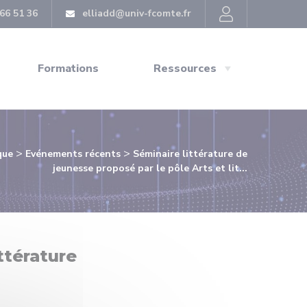
66 51 36
elliadd@univ-fcomte.fr
Formations
Ressources
>
>
que
Evénements récents
Séminaire littérature de
jeunesse proposé par le pôle Arts et lit...
ttérature