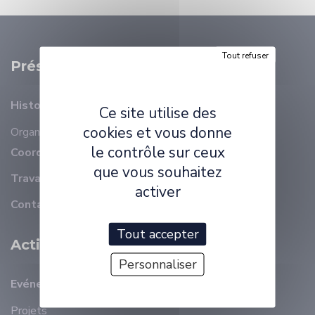
Tout refuser
Présentation
Histoire
Ce site utilise des
cookies et vous donne
Organisation
Membres
le contrôle sur ceux
Coordonnées
que vous souhaitez
Travailler à ELLIADD
activer
Contact
Tout accepter
Activité Scientifique
Personnaliser
Evénements récents
Projets