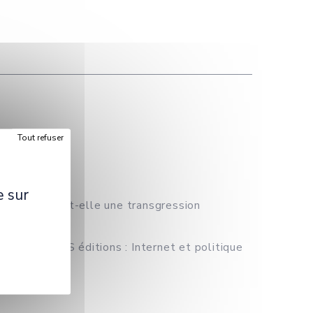
Tout refuser
essés.
e sur
 "L'Europe est-elle une transgression
'Hermès, CNRS éditions : Internet et politique