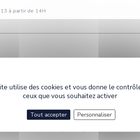
013 à partir de 14H
UN au sein d'ELLIADD
torants d'ELLIADD, et au-delà à tous les collègues intér
ite utilise des cookies et vous donne le contrôl
n de l'Espace Public Européen et de l'utopie européenne :
ceux que vous souhaitez activer
très belle publication dans la collection Les essentiels d
Tout accepter
Personnaliser
t Internet;
iens commun entre idéologie et dogmatique".