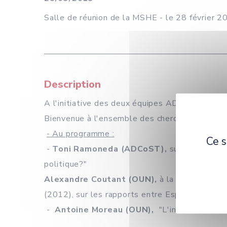
Salle de réunion de la MSHE - le 28 février 2
Description
A l'initiative des deux équipes ADCoST et O
Bienvenue à l'ensemble des chercheurs et doc
- Au programme :
Ce s
-
Toni Ramoneda (ADCoST),
sur la questio
politique?"
Alexandre Coutant (OUN),
à la suite d'une 
(2012), sur les rapports entre Espace public e
-
Antoine Moreau (OUN),
"L'internet des b