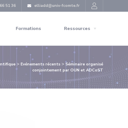
66 51 36
elliadd@univ-fcomte.fr
Formations
Ressources
>
>
entifique
Evénements récents
Séminaire organisé
conjointement par OUN et ADCoST