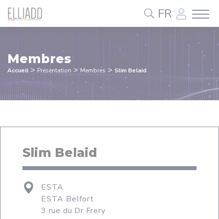
Panneau de gestion des cookies
FR
Membres
>
>
>
Accueil
Présentation
Membres
Slim Belaid
Slim Belaid
ESTA
ESTA Belfort
3 rue du Dr Frery