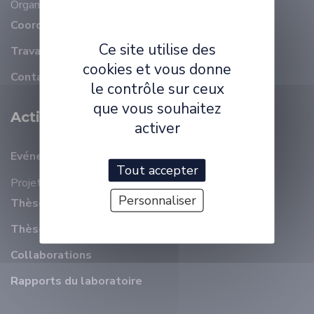
Organisation
Membres
Coordonnées
Ce site utilise des
Travailler à ELLIADD
cookies et vous donne
Contact
le contrôle sur ceux
que vous souhaitez
Activité Scientifique
activer
Evénements récents
Tout accepter
Projets
Personnaliser
Thèses en cours
Thèses soutenues
Collaborations
Rapports du laboratoire