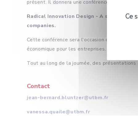
présent. Il donnera une conférence plénière de
Ce s
Radical Innovation Design - A systematic 
companies.
Cette conférence sera l'occasion de découvrir l
économique pour les entreprises.
Tout au long de la journée, des présentations
Contact
jean-bernard.bluntzer@utbm.fr
vanessa.quaile@utbm.fr