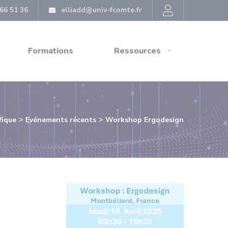
66 51 36
elliadd@univ-fcomte.fr
Formations
Ressources
>
>
fique
Evénements récents
Workshop Ergodesign