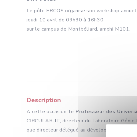
Le pôle ERCOS organise son workshop annuel 
jeudi 10 avril de 09h30 à 16h30
sur le campus de Montbéliard, amphi M101.
Description
A cette occasion, le
Professeur des Univer
CIRCULAR-IT, directeur du Laboratoire Génie Ind
que directeur délégué au développement écono