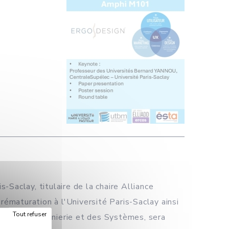
s-Saclay, titulaire de la chaire Alliance
rématuration à l'Université Paris-Saclay ainsi
Tout refuser
ces de l'Ingénierie et des Systèmes, sera