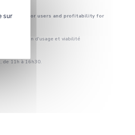
e sur
efulness for users and profitability for
ier innovation d'usage et viabilité
u, de 11h à 16h30.