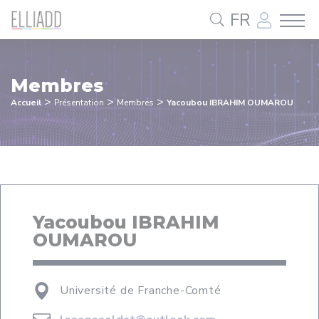
Panneau de gestion des cookies
FR
Membres
>
>
>
Accueil
Présentation
Membres
Yacoubou IBRAHIM OUMAROU
Yacoubou IBRAHIM
OUMAROU
Université de Franche-Comté