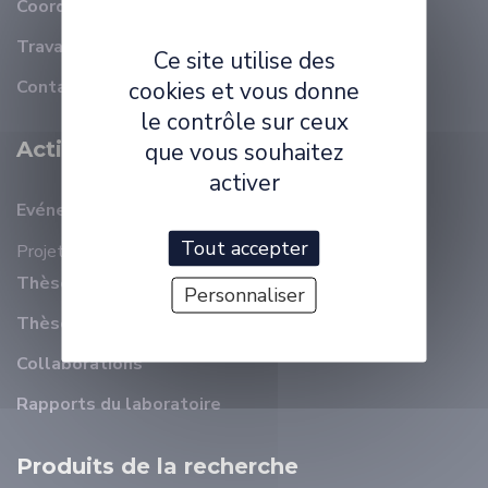
Coordonnées
Travailler à ELLIADD
Ce site utilise des
Contact
cookies et vous donne
le contrôle sur ceux
Activité Scientifique
que vous souhaitez
activer
Evénements récents
Tout accepter
Projets
Thèses en cours
Personnaliser
Thèses soutenues
Collaborations
Rapports du laboratoire
Produits de la recherche