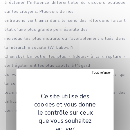
à éclairer l‟influence différentielle du discours politique
sur les citoyens. Plusieurs de nos
entretiens vont ainsi dans le sens des réflexions faisant
état d‟une plus grande perméabilité des
individus les plus instruits ou favorablement situés dans
la hiérarchie sociale (W. Labov, N.
Chomsky). En outre, les plus « fidèles» à la « rupture »
sont également les plus captifs à l‟égard
Tout refuser
du vocable et des structures logico-argumentatives qui
lui sont liés même si les éléments les plus
techniques rencontrent selon toute vraisemblance des
Ce site utilise des
difficultés à se diffuser dans le sens
cookies et vous donne
commun.
le contrôle sur ceux
que vous souhaitez
activer