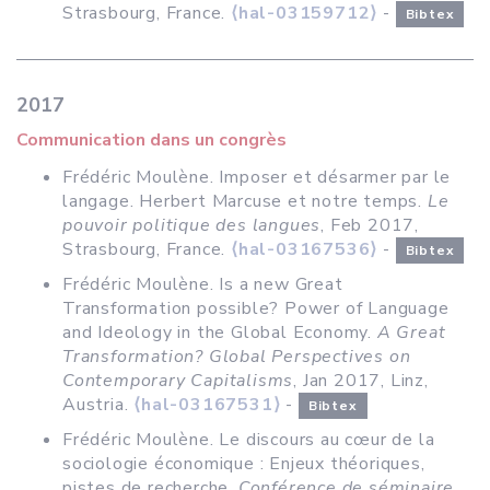
Strasbourg, France.
⟨hal-03159712⟩
-
Bibtex
2017
Communication dans un congrès
Frédéric Moulène. Imposer et désarmer par le
langage. Herbert Marcuse et notre temps.
Le
pouvoir politique des langues
, Feb 2017,
Strasbourg, France.
⟨hal-03167536⟩
-
Bibtex
Frédéric Moulène. Is a new Great
Transformation possible? Power of Language
and Ideology in the Global Economy.
A Great
Transformation? Global Perspectives on
Contemporary Capitalisms
, Jan 2017, Linz,
Austria.
⟨hal-03167531⟩
-
Bibtex
Frédéric Moulène. Le discours au cœur de la
sociologie économique : Enjeux théoriques,
pistes de recherche.
Conférence de séminaire