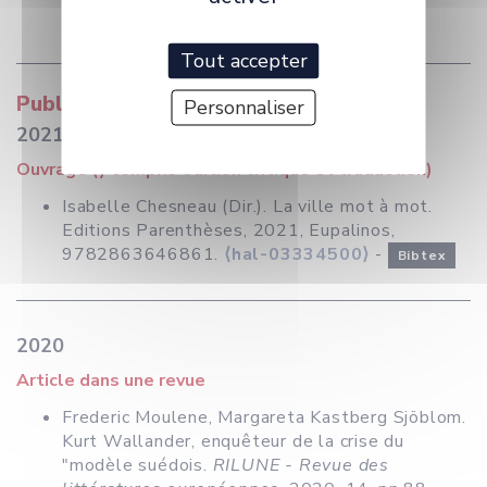
Tout accepter
Publications
Personnaliser
2021
Ouvrage (y compris édition critique et traduction)
Isabelle Chesneau (Dir.). La ville mot à mot.
Editions Parenthèses, 2021, Eupalinos,
9782863646861.
⟨hal-03334500⟩
-
Bibtex
2020
Article dans une revue
Frederic Moulene, Margareta Kastberg Sjöblom.
Kurt Wallander, enquêteur de la crise du
"modèle suédois.
RILUNE - Revue des