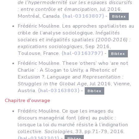
de l’hypermodernité sur les espaces discursifs
: entre contrôle et émancipation
, Jul 2016,
Montréal, Canada.
⟨hal-03163807⟩
-
Bibtex
Frédéric Moulène. Les approches spatialistes au
crible de l’analyse sociologique.
Inégalités
sociales et inégalités spatiales (2000‐2016) :
explications sociologiques
, Sep 2016,
Toulouse, France.
⟨hal-03163797⟩
-
Bibtex
Frédéric Moulène. These ‘others’ who ‘are not
Charlie’ : A Slogan to Unity, a Rhetoric of
Exclusion ?.
Language and Representation :
Struggles in the Global Age
, Jul 2016, Vienne,
Austria.
⟨hal-03163803⟩
-
Bibtex
Chapitre d'ouvrage
Frédéric Moulène. Ce que les images du
discours managérial font (dire) au public :
lorsque la loi du marché résiste à l’indignation
collective.
Sociologies
, 33, pp.71-79, 2016.
⟨hal-03162301⟩
-
Bibtex