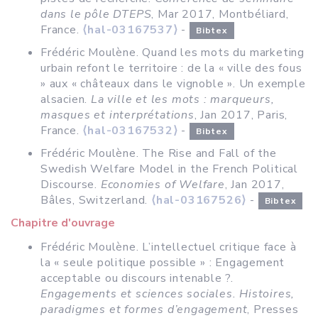
dans le pôle DTEPS
, Mar 2017, Montbéliard,
France.
⟨hal-03167537⟩
-
Bibtex
Frédéric Moulène. Quand les mots du marketing
urbain refont le territoire : de la « ville des fous
» aux « châteaux dans le vignoble ». Un exemple
alsacien.
La ville et les mots : marqueurs,
masques et interprétations
, Jan 2017, Paris,
France.
⟨hal-03167532⟩
-
Bibtex
Frédéric Moulène. The Rise and Fall of the
Swedish Welfare Model in the French Political
Discourse.
Economies of Welfare
, Jan 2017,
Bâles, Switzerland.
⟨hal-03167526⟩
-
Bibtex
Chapitre d'ouvrage
Frédéric Moulène. L’intellectuel critique face à
la « seule politique possible » : Engagement
acceptable ou discours intenable ?.
Engagements et sciences sociales. Histoires,
paradigmes et formes d’engagement
, Presses