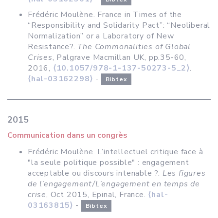
Frédéric Moulène. France in Times of the
“Responsibility and Solidarity Pact”: “Neoliberal
Normalization” or a Laboratory of New
Resistance?.
The Commonalities of Global
Crises
, Palgrave Macmillan UK, pp.35-60,
2016,
⟨10.1057/978-1-137-50273-5_2⟩
.
⟨hal-03162298⟩
-
Bibtex
2015
Communication dans un congrès
Frédéric Moulène. L’intellectuel critique face à
"la seule politique possible" : engagement
acceptable ou discours intenable ?.
Les figures
de l’engagement/L’engagement en temps de
crise
, Oct 2015, Epinal, France.
⟨hal-
03163815⟩
-
Bibtex