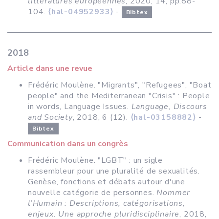
littératures européennes
, 2020, 14, pp.88-
104.
⟨hal-04952933⟩
-
Bibtex
2018
Article dans une revue
Frédéric Moulène. "Migrants", "Refugees", "Boat
people" and the Mediterranean "Crisis" : People
in words, Language Issues.
Language, Discours
and Society
, 2018, 6 (12).
⟨hal-03158882⟩
-
Bibtex
Communication dans un congrès
Frédéric Moulène. "LGBT" : un sigle
rassembleur pour une pluralité de sexualités.
Genèse, fonctions et débats autour d'une
nouvelle catégorie de personnes.
Nommer
l’Humain : Descriptions, catégorisations,
enjeux. Une approche pluridisciplinaire
, 2018,