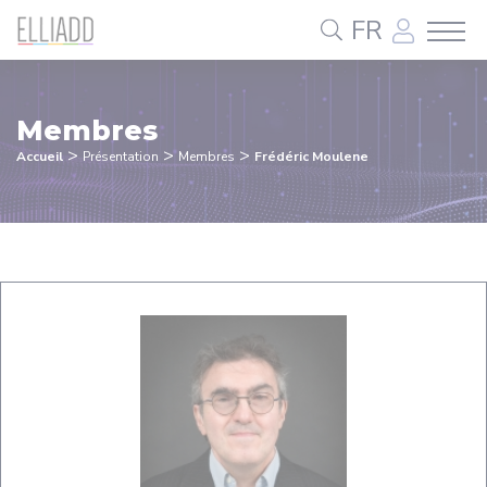
Panneau de gestion des cookies
FR
Membres
>
>
>
Accueil
Présentation
Membres
Frédéric Moulene