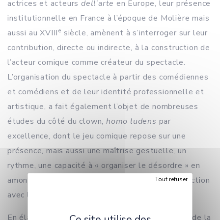
actrices et acteurs
dell’arte
en Europe, leur présence
institutionnelle en France à l’époque de Molière mais
e
aussi au XVIII
siècle, amènent à s’interroger sur leur
contribution, directe ou indirecte, à la construction de
l’acteur comique comme créateur du spectacle.
L’organisation du spectacle à partir des comédiennes
et comédiens et de leur identité professionnelle et
artistique, a fait également l’objet de nombreuses
études du côté du clown,
homo ludens
par
excellence, dont le jeu comique repose sur une
présence, mais aussi une maîtrise gestuelle, un
rythme, une capacité à « organiser le désordre » en
amont de la représentation et à entrer en interaction
Tout refuser
avec le public...
En élargissant enfin la perspective à l’ensemble de la
Ce site utilise des