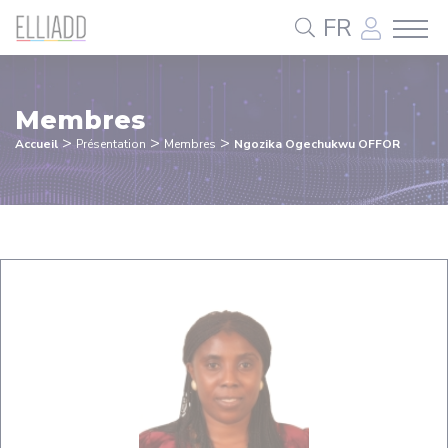
Panneau de gestion des cookies
FR
Membres
>
>
>
Accueil
Présentation
Membres
Ngozika Ogechukwu OFFOR