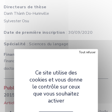
Directeurs de thèse
Danh Thành Do-Hurinville
Sylvester Osu
Date de première inscription
: 30/09/2020
Spécialité
: Sciences du langage
Tout refuser
Financement
Financement par gouvernements étrangers pour les
doctorants étrangers
Ce site utilise des
cookies et vous donne
le contrôle sur ceux
Publications
que vous souhaitez
2015
activer
Article dans une revue
Ngozika Ogechukwu Offor. A Comparative Study