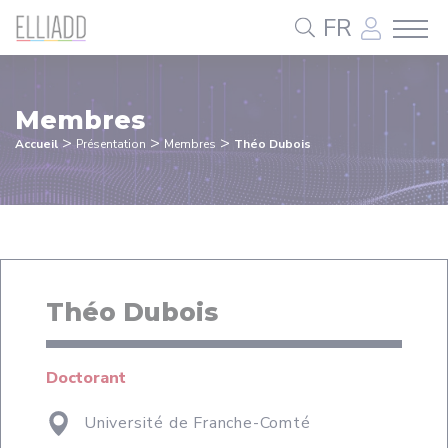
Panneau de gestion des cookies
FR
Membres
>
>
>
Accueil
Présentation
Membres
Théo Dubois
Théo Dubois
Doctorant
Université de Franche-Comté