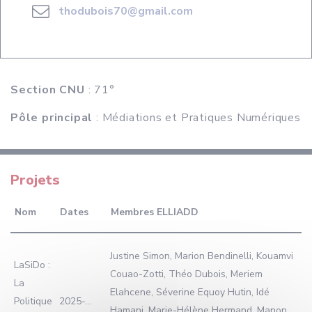
thodubois70@gmail.com
Section CNU
: 71°
Pôle principal
: Médiations et Pratiques Numériques
Projets
Nom
Dates
Membres ELLIADD
Justine Simon, Marion Bendinelli, Kouamvi
LaSiDo :
Couao-Zotti, Théo Dubois, Meriem
La
Elahcene, Séverine Equoy Hutin, Idé
Politique
2025-...
Hamani, Marie-Hélène Hermand, Manon